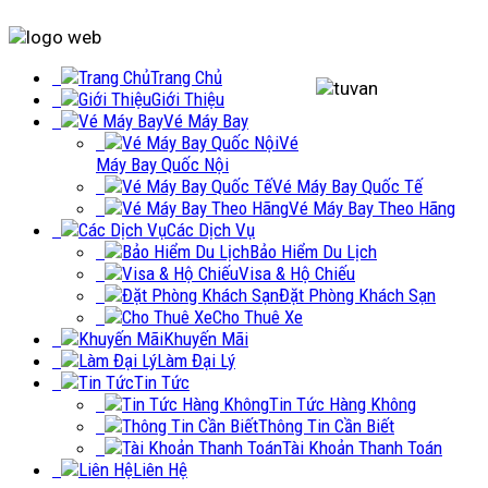
Trang Chủ
Giới Thiệu
Vé Máy Bay
Vé
Máy Bay Quốc Nội
Vé Máy Bay Quốc Tế
Vé Máy Bay Theo Hãng
Các Dịch Vụ
Bảo Hiểm Du Lịch
Visa & Hộ Chiếu
Đặt Phòng Khách Sạn
Cho Thuê Xe
Khuyến Mãi
Làm Đại Lý
Tin Tức
Tin Tức Hàng Không
Thông Tin Cần Biết
Tài Khoản Thanh Toán
Liên Hệ