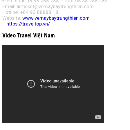
Điện thoại: 08 38 288 288 - Fax: 08
38 288 289
Email:
airticket@vemaybaytrungthien.com
Hotline: +84 93 88888 18
Website:
www.vemaybaytrungthien.com
-
https://traveltop.vn/
Video Travel Việt Nam