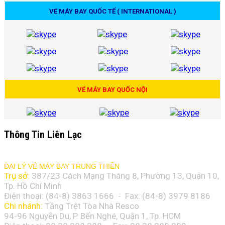
VÉ MÁY BAY QUỐC TẾ ( INTERNATIONAL )
VÉ MÁY BAY QUỐC NỘI
Thông Tin Liên Lạc
ĐẠI LÝ VÉ MÁY BAY TRUNG THIÊN
Trụ sở:
387/23 Cách Mạng Tháng 8, Phường 13, Quận 10,
Tp. Hồ Chí Minh
Điện thoại: (84-8)
3863 1666
- Fax: (84-8)
3979 8186
Chi nhánh:
Tầng Trệt Tòa Nhà Resco
94-96 Nguyễn Du, P. Bến Nghé, Quận 1, Tp. HCM