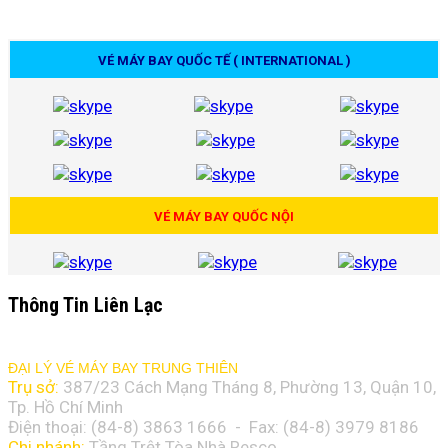
VÉ MÁY BAY QUỐC TẾ ( INTERNATIONAL )
VÉ MÁY BAY QUỐC NỘI
Thông Tin Liên Lạc
ĐẠI LÝ VÉ MÁY BAY TRUNG THIÊN
Trụ sở:
387/23 Cách Mạng Tháng 8, Phường 13, Quận 10,
Tp. Hồ Chí Minh
Điện thoại: (84-8)
3863 1666
- Fax: (84-8)
3979 8186
Chi nhánh:
Tầng Trệt Tòa Nhà Resco