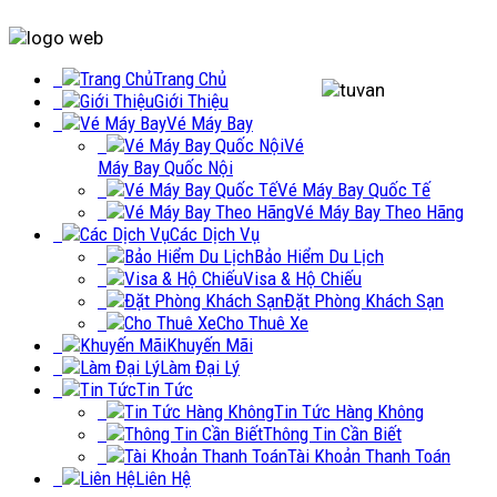
Trang Chủ
Giới Thiệu
Vé Máy Bay
Vé
Máy Bay Quốc Nội
Vé Máy Bay Quốc Tế
Vé Máy Bay Theo Hãng
Các Dịch Vụ
Bảo Hiểm Du Lịch
Visa & Hộ Chiếu
Đặt Phòng Khách Sạn
Cho Thuê Xe
Khuyến Mãi
Làm Đại Lý
Tin Tức
Tin Tức Hàng Không
Thông Tin Cần Biết
Tài Khoản Thanh Toán
Liên Hệ