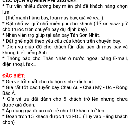
CÁC DỊCH VỤ MIỄN PHÍ SAU ĐÂY:
* Tư vấn nhiều đường bay miễn phí để khách hàng chọn
lựa
(thế mạnh hãng bay, loại máy bay, giá vé v.v...).
* Đặt chổ và giữ chổ miễn phí cho khách (để xin visa-giữ
chỗ trước trên chuyến bay dự định bay).
* Nhân viên trợ giúp tại sân bay Tân Sơn Nhất.
* Đặt ghế ngồi theo yêu cầu của khách trên chuyến bay.
* Dịch vụ giúp đỡ cho khách lần đầu tiên đi máy bay và
không biết tiếng Anh.
* Thông báo cho Thân Nhân ở nước ngoài bằng E-mail,
điện thoại, fax...
ĐẶC BIỆT:
* Gía vé tốt nhất cho du học sinh - định cư
* Gía rất tốt các tuyến bay Châu Âu - Châu Mỹ - Úc - Đông
Bắc Á.
* Gía vé ưu đãi dành cho 5 khách trở lên nhưng chưa
được giá đoàn.
* Áp dụng giá đoàn cực rẻ cho 10 khách trở lên.
* Đoàn trên 15 khách được 1 vé FOC (Tùy vào Hãng khách
chọn)