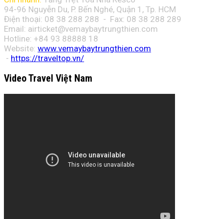
94-96 Nguyễn Du, P. Bến Nghé, Quận 1, Tp. HCM
Điện thoại: 08 38 288 288 - Fax: 08
38 288 289
Email:
airticket@vemaybaytrungthien.com
Hotline: +84 93 88888 18
Website:
www.vemaybaytrungthien.com
-
https://traveltop.vn/
Video Travel Việt Nam