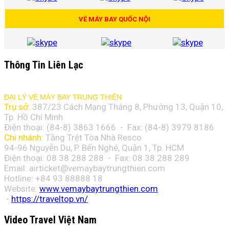
VÉ MÁY BAY QUỐC NỘI
Thông Tin Liên Lạc
ĐẠI LÝ VÉ MÁY BAY TRUNG THIÊN
Trụ sở:
387/23 Cách Mạng Tháng 8, Phường 13, Quận 10,
Tp. Hồ Chí Minh
Điện thoại: (84-8)
3863 1666
- Fax: (84-8)
3979 8186
Chi nhánh:
Tầng Trệt Tòa Nhà Resco
94-96 Nguyễn Du, P. Bến Nghé, Quận 1, Tp. HCM
Điện thoại: 08 38 288 288 - Fax: 08
38 288 289
Email:
airticket@vemaybaytrungthien.com
Hotline: +84 93 88888 18
Website:
www.vemaybaytrungthien.com
-
https://traveltop.vn/
Video Travel Việt Nam