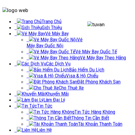
Trang Chủ
Giới Thiệu
Vé Máy Bay
Vé
Máy Bay Quốc Nội
Vé Máy Bay Quốc Tế
Vé Máy Bay Theo Hãng
Các Dịch Vụ
Bảo Hiểm Du Lịch
Visa & Hộ Chiếu
Đặt Phòng Khách Sạn
Cho Thuê Xe
Khuyến Mãi
Làm Đại Lý
Tin Tức
Tin Tức Hàng Không
Thông Tin Cần Biết
Tài Khoản Thanh Toán
Liên Hệ