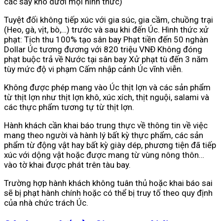
các sấy khô dưới mọi hình thức)
Tuyệt đối không tiếp xúc với gia súc, gia cầm, chuồng trại
(Heo, gà, vịt, bò,…) trước và sau khi đến Úc. Hình thức xử
phạt: Tịch thu 100% tạo sân bay Phạt tiền đến 50 nghàn
Dollar Úc tương đương với 820 triệu VNĐ Không đóng
phạt buộc trả về Nước tại sân bay Xử phạt tù đến 3 năm
tùy mức độ vi phạm Cấm nhập cảnh Úc vĩnh viễn.
Không được phép mang vào Úc thịt lợn và các sản phẩm
từ thịt lợn như thịt lợn khô, xúc xích, thịt nguội, salami và
các thực phẩm tương tự từ thịt lợn.
Hành khách cần khai báo trung thực về thông tin về việc
mang theo người và hành lý bất kỳ thực phẩm, các sản
phẩm từ động vật hay bất kỳ giày dép, phương tiện đã tiếp
xúc với dộng vật hoặc được mang từ vùng nông thôn…
vào tờ khai được phát trên tàu bay.
Trường hợp hành khách không tuân thủ hoặc khai báo sai
sẽ bị phạt hành chính hoặc có thể bị truy tố theo quy định
của nhà chức trách Úc.