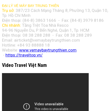
ĐẠI LÝ VÉ MÁY BAY TRUNG THIÊN
Trụ sở:
387/23 Cách Mạng Tháng 8, Phường 13, Quận 10,
Tp. Hồ Chí Minh
Điện thoại: (84-8)
3863 1666
- Fax: (84-8)
3979 8186
Chi nhánh:
Tầng Trệt Tòa Nhà Resco
94-96 Nguyễn Du, P. Bến Nghé, Quận 1, Tp. HCM
Điện thoại: 08 38 288 288 - Fax: 08
38 288 289
Email:
airticket@vemaybaytrungthien.com
Hotline: +84 93 88888 18
Website:
www.vemaybaytrungthien.com
-
https://traveltop.vn/
Video Travel Việt Nam