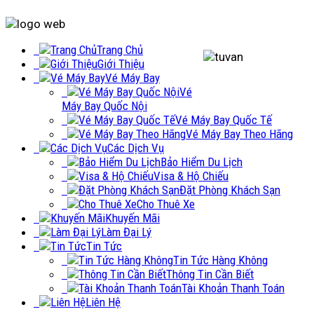
Trang Chủ
Giới Thiệu
Vé Máy Bay
Vé
Máy Bay Quốc Nội
Vé Máy Bay Quốc Tế
Vé Máy Bay Theo Hãng
Các Dịch Vụ
Bảo Hiểm Du Lịch
Visa & Hộ Chiếu
Đặt Phòng Khách Sạn
Cho Thuê Xe
Khuyến Mãi
Làm Đại Lý
Tin Tức
Tin Tức Hàng Không
Thông Tin Cần Biết
Tài Khoản Thanh Toán
Liên Hệ