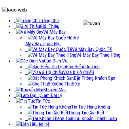
Trang Chủ
Giới Thiệu
Vé Máy Bay
Vé
Máy Bay Quốc Nội
Vé Máy Bay Quốc Tế
Vé Máy Bay Theo Hãng
Các Dịch Vụ
Bảo Hiểm Du Lịch
Visa & Hộ Chiếu
Đặt Phòng Khách Sạn
Cho Thuê Xe
Khuyến Mãi
Làm Đại Lý
Tin Tức
Tin Tức Hàng Không
Thông Tin Cần Biết
Tài Khoản Thanh Toán
Liên Hệ