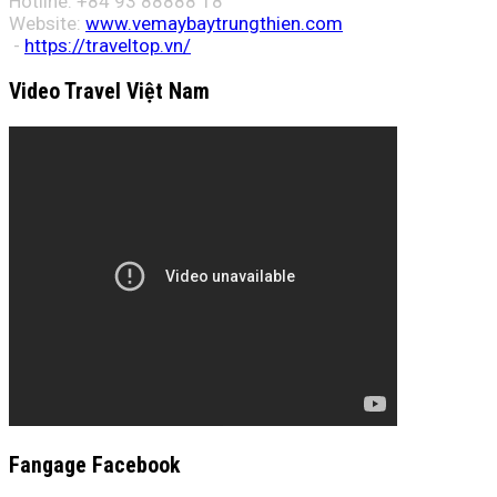
Hotline: +84 93 88888 18
Website:
www.vemaybaytrungthien.com
-
https://traveltop.vn/
Video Travel Việt Nam
Fangage Facebook