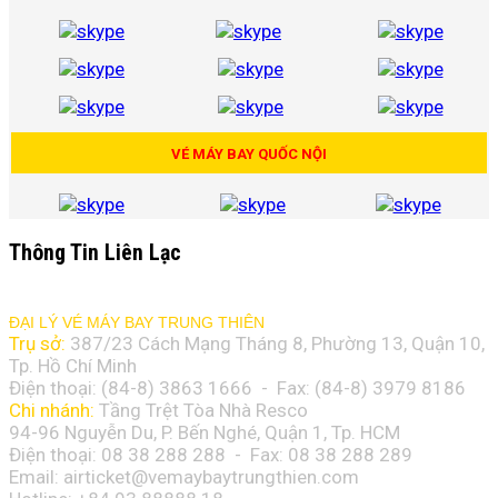
VÉ MÁY BAY QUỐC NỘI
Thông Tin Liên Lạc
ĐẠI LÝ VÉ MÁY BAY TRUNG THIÊN
Trụ sở:
387/23 Cách Mạng Tháng 8, Phường 13, Quận 10,
Tp. Hồ Chí Minh
Điện thoại: (84-8)
3863 1666
- Fax: (84-8)
3979 8186
Chi nhánh:
Tầng Trệt Tòa Nhà Resco
94-96 Nguyễn Du, P. Bến Nghé, Quận 1, Tp. HCM
Điện thoại: 08 38 288 288 - Fax: 08
38 288 289
Email:
airticket@vemaybaytrungthien.com