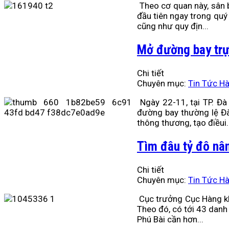
Theo cơ quan này, sân 
đầu tiên ngay trong quý 
cũng như quy địn...
Mở đường bay trự
Chi tiết
Chuyên mục:
Tin Tức H
Ngày 22-11, tại TP. Đà
đường bay thường lệ Đà
thông thương, tạo điềui..
Tìm đâu tỷ đô nâ
Chi tiết
Chuyên mục:
Tin Tức H
Cục trưởng Cục Hàng kh
Theo đó, có tới 43 danh
Phú Bài cần hơn...