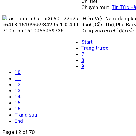
Chi tiết
Chuyên mục:
Tin Tức H
Hiện Việt Nam đang kh
Ranh, Cần Thơ, Phú Bài 
Dũng vừa có chỉ đạo về v
Start
Trang trước
7
8
9
10
11
12
13
14
15
16
Trang sau
End
Page 12 of 70