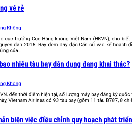
ng vé rẻ
àng Không
ó cục trưởng Cục Hàng không Việt Nam (HKVN), cho biết 
nguyên đán 2018. Bay đêm dày đặc Căn cứ vào kế hoạch đề
ứng của...
bao nhiêu tàu bay dân dụng đang khai thác?
àng Không
VN, đến thời điểm hiện tại, số lượng máy bay đăng ký quốc 
ày, Vietnam Airlines có 93 tàu bay (gồm 11 tàu B787, 8 chi
hản biện việc điều chỉnh quy hoạch phát triể