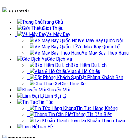
Trang Chủ
Giới Thiệu
Vé Máy Bay
Vé Máy Bay Quốc Nội
Vé Máy Bay Quốc Tế
Vé Máy Bay Theo Hãng
Các Dịch Vụ
Bảo Hiểm Du Lịch
Visa & Hộ Chiếu
Đặt Phòng Khách Sạn
Cho Thuê Xe
Khuyến Mãi
Làm Đại Lý
Tin Tức
Tin Tức Hàng Không
Thông Tin Cần Biết
Tài Khoản Thanh Toán
Liên Hệ