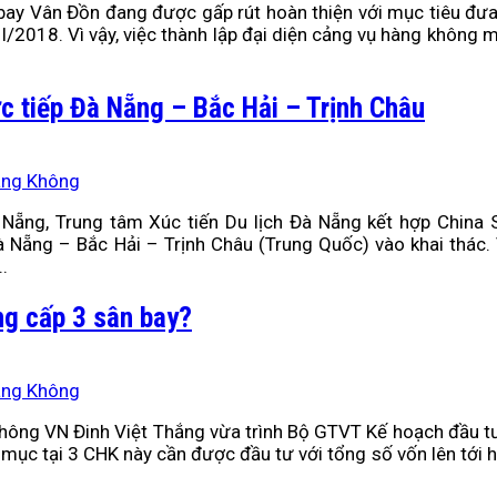
bay Vân Đồn đang được gấp rút hoàn thiện với mục tiêu đư
I/2018. Vì vậy, việc thành lập đại diện cảng vụ hàng không mi
c tiếp Đà Nẵng – Bắc Hải – Trịnh Châu
àng Không
 Nẵng, Trung tâm Xúc tiến Du lịch Đà Nẵng kết hợp China S
 Nẵng – Bắc Hải – Trịnh Châu (Trung Quốc) vào khai thác.
.
ng cấp 3 sân bay?
àng Không
ông VN Đinh Việt Thắng vừa trình Bộ GTVT Kế hoạch đầu tư 
 mục tại 3 CHK này cần được đầu tư với tổng số vốn lên tới 