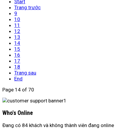
Start
Trang trước
9
10
11
12
13
14
15
16
17
18
Trang sau
End
Page 14 of 70
Who's Online
Đang có 84 khách và không thành viên đang online