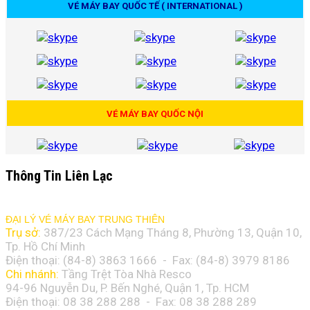
VÉ MÁY BAY QUỐC TẾ ( INTERNATIONAL )
VÉ MÁY BAY QUỐC NỘI
Thông Tin Liên Lạc
ĐẠI LÝ VÉ MÁY BAY TRUNG THIÊN
Trụ sở:
387/23 Cách Mạng Tháng 8, Phường 13, Quận 10,
Tp. Hồ Chí Minh
Điện thoại: (84-8)
3863 1666
- Fax: (84-8)
3979 8186
Chi nhánh:
Tầng Trệt Tòa Nhà Resco
94-96 Nguyễn Du, P. Bến Nghé, Quận 1, Tp. HCM
Điện thoại: 08 38 288 288 - Fax: 08
38 288 289