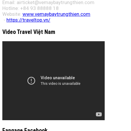
Email:
airticket@vemaybaytrungthien.com
Hotline: +84 93 88888 18
Website:
www.vemaybaytrungthien.com
-
https://traveltop.vn/
Video Travel Việt Nam
Fangage Facebook