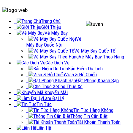
Trang Chủ
Giới Thiệu
Vé Máy Bay
Vé
Máy Bay Quốc Nội
Vé Máy Bay Quốc Tế
Vé Máy Bay Theo Hãng
Các Dịch Vụ
Bảo Hiểm Du Lịch
Visa & Hộ Chiếu
Đặt Phòng Khách Sạn
Cho Thuê Xe
Khuyến Mãi
Làm Đại Lý
Tin Tức
Tin Tức Hàng Không
Thông Tin Cần Biết
Tài Khoản Thanh Toán
Liên Hệ