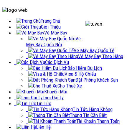
Trang Chủ
Giới Thiệu
Vé Máy Bay
Vé
Máy Bay Quốc Nội
Vé Máy Bay Quốc Tế
Vé Máy Bay Theo Hãng
Các Dịch Vụ
Bảo Hiểm Du Lịch
Visa & Hộ Chiếu
Đặt Phòng Khách Sạn
Cho Thuê Xe
Khuyến Mãi
Làm Đại Lý
Tin Tức
Tin Tức Hàng Không
Thông Tin Cần Biết
Tài Khoản Thanh Toán
Liên Hệ