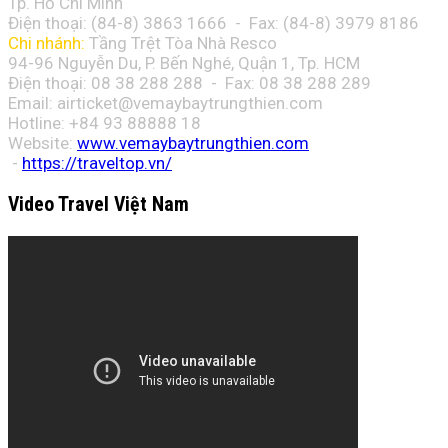
Tp. Hồ Chí Minh
Điện thoại: (84-8)
3863 1666
- Fax: (84-8)
3979 8186
Chi nhánh:
Tầng Trệt Tòa Nhà Resco
94-96 Nguyễn Du, P. Bến Nghé, Quận 1, Tp. HCM
Điện thoại: 08 38 288 288 - Fax: 08
38 288 289
Email:
airticket@vemaybaytrungthien.com
Hotline: +84 93 88888 18
Website:
www.vemaybaytrungthien.com
-
https://traveltop.vn/
Video Travel Việt Nam