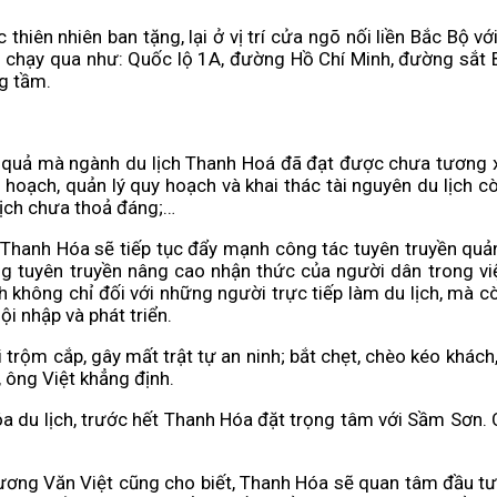
hiên nhiên ban tặng, lại ở vị trí cửa ngõ nối liền Bắc Bộ 
ộ chạy qua như: Quốc lộ 1A, đường Hồ Chí Minh, đường sắt
g tầm.
 quả mà ngành du lịch Thanh Hoá đã đạt được chưa tương xứn
hoạch, quản lý quy hoạch và khai thác tài nguyên du lịch c
 lịch chưa thoả đáng;…
Thanh Hóa sẽ tiếp tục đẩy mạnh công tác tuyên truyền quảng 
rung tuyên truyền nâng cao nhận thức của người dân trong vi
h không chỉ đối với những người trực tiếp làm du lịch, mà c
ội nhập và phát triển.
i trộm cắp, gây mất trật tự an ninh; bắt chẹt, chèo kéo khác
, ông Việt khẳng định.
 du lịch, trước hết Thanh Hóa đặt trọng tâm với Sầm Sơn. C
 Vương Văn Việt cũng cho biết, Thanh Hóa sẽ quan tâm đầu tư