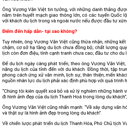
Ông Vương Văn Việt tin tưởng, với những danh thắng được t
nằm trên huyết mạch giao thông lớn, có các tuyến Quốc l
với khách du lịch trong và ngoài nước nếu được đầu tư xứn
Điểm đến hấp dẫn- tại sao không?
Tuy nhiên, ông Vương Văn Việt cũng thừa nhận, những kết
chậm, cơ sở hạ tầng du lịch chưa đồng bộ; chất lượng quy 
lịch còn đơn điệu, tính cạnh tranh chưa cao; đầu tư cho du
Để du lịch ngày càng phát triển, theo ông Vương Văn Việt, 
năng du lịch của tỉnh đến với du khách. Đồng thời, tập t
phong cách ứng xử văn minh, lịch sự, thân thiện, mến khác
nguồn nhân lực du lịch phải xác định phù hợp với quá trình h
“Chúng tôi kiên quyết xoá bỏ và xử lý nghiêm những hành v
đi hình ảnh đẹp của du lịch Thanh Hoá trong lòng du khách”
Ông Vương Văn Việt cũng nhấn mạnh: “Về xây dựng văn hóa
và thật sự là hình ảnh đẹp trong lòng du khách”.
Về chiến lược phát triển du lịch Thanh Hóa, Phó Chủ tịch