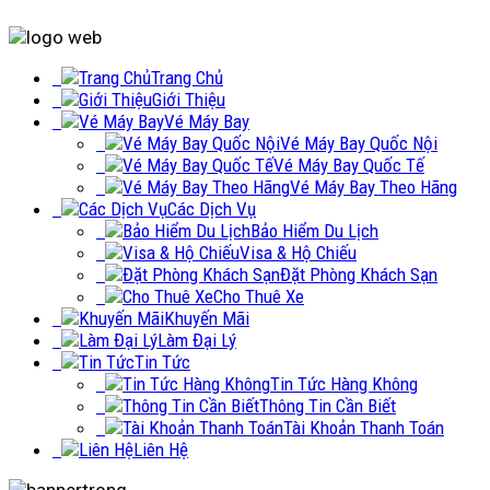
Trang Chủ
Giới Thiệu
Vé Máy Bay
Vé Máy Bay Quốc Nội
Vé Máy Bay Quốc Tế
Vé Máy Bay Theo Hãng
Các Dịch Vụ
Bảo Hiểm Du Lịch
Visa & Hộ Chiếu
Đặt Phòng Khách Sạn
Cho Thuê Xe
Khuyến Mãi
Làm Đại Lý
Tin Tức
Tin Tức Hàng Không
Thông Tin Cần Biết
Tài Khoản Thanh Toán
Liên Hệ