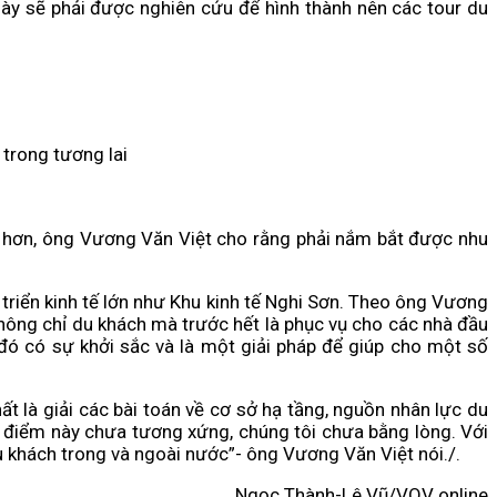
ày sẽ phải được nghiên cứu để hình thành nên các tour du
 trong tương lai
ng hơn, ông Vương Văn Việt cho rằng phải nắm bắt được nhu
riển kinh tế lớn như Khu kinh tế Nghi Sơn. Theo ông Vương
 không chỉ du khách mà trước hết là phục vụ cho các nhà đầu
 đó có sự khởi sắc và là một giải pháp để giúp cho một số
t là giải các bài toán về cơ sở hạ tầng, nguồn nhân lực du
i điểm này chưa tương xứng, chúng tôi chưa bằng lòng. Với
u khách trong và ngoài nước”- ông Vương Văn Việt nói./.
Ngọc Thành-Lê Vũ/VOV online