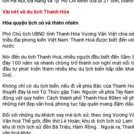
lớn Hà Nội, Đà Nẵng và Tp. Hồ Chí Minh tỏa đi 21 tỉnh, thàn
Vài nét về du lịch Thanh Hóa
Hòa quyện lịch sử và thiên nhiên
Phó Chủ tịch UBND tỉnh Thanh Hóa Vương Văn Việt chia sẻ, T
triều đại phong kiến Việt Nam. Thanh Hoá được biết đến vớ
nước.
Nói đến du lịch Thanh Hoá, nhiều người đều biết đến Sầm S
đây 100 năm và nhanh chóng trở thành nơi nghỉ mát nổi t
đầu tư phát triển thêm nhiều khu du lịch biển hấp dẫn kh
Gia)...
Không chỉ có du lịch biển, nếu đi về phía Bắc của Thanh Ho
thuyết đây là nơi Từ Thức gặp Tiên. Ngược về phía Tây Na
động vật quý hiếm. Cách thành phố Thanh Hoá 80km về phí
những nét đẹp văn hoá, phong tục tập quán mang đậm dấu 
Đối với những du khách say mê lịch sử, theo ông Vương Vă
Văn hoá Thế giới; đền thờ Lê Hoàn; khu di tích lịch sử Lam
khu di tích lịch sử đền Bà Triệu; Hàm Rồng... Ngoài ra, Th
văn hoá khác...