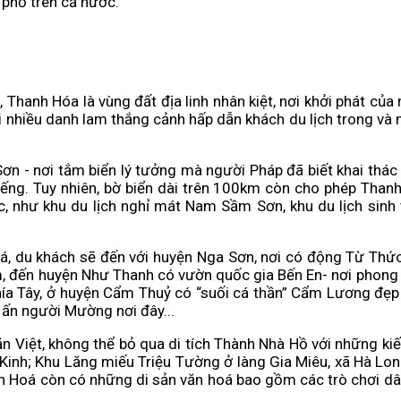
h phố trên cả nước.
hanh Hóa là vùng đất địa linh nhân kiệt, nơi khởi phát của 
i nhiều danh lam thắng cảnh hấp dẫn khách du lịch trong và 
ơn - nơi tắm biển lý tưởng mà người Pháp đã biết khai thác
iếng. Tuy nhiên, bờ biển dài trên 100km còn cho phép Than
ác, như khu du lịch nghỉ mát Nam Sầm Sơn, khu du lịch sinh 
á, du khách sẽ đến với huyện Nga Sơn, nơi có động Từ Thức v
m, đến huyện Như Thanh có vườn quốc gia Bến En- nơi phong c
a Tây, ở huyện Cẩm Thuỷ có “suối cá thần” Cẩm Lương đẹp nh
ấn người Mường nơi đây...
n Việt, không thể bỏ qua di tích Thành Nhà Hồ với những k
 Kinh; Khu Lăng miếu Triệu Tường ở làng Gia Miêu, xã Hà Long
anh Hoá còn có những di sản văn hoá bao gồm các trò chơi dân