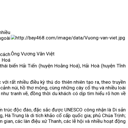
nhiều
ngoài
Ông Vương Văn Việt
 cách
h Hoá
thái biển Hải Tiến (huyện Hoằng Hoá), Hải Hoà (huyện Tĩnh
ới rất nhiều điều kỳ thú do thiên nhiên tạo ra, theo truyền
ảnh núi, hồ thơ mộng, cùng những cây cổ thụ và nhiều loài
ư tranh vẽ, đồng thời du khách có dịp tìm hiểu rõ hơn về
iến trúc độc đáo, đặc sắc được UNESCO công nhận là Di sản
, Hà Trung là di tích khảo cổ cấp quốc gia; phủ Chúa Trịnh;
 gian, các làn điệu xứ Thanh, các lễ hội và nhiều hoạt động