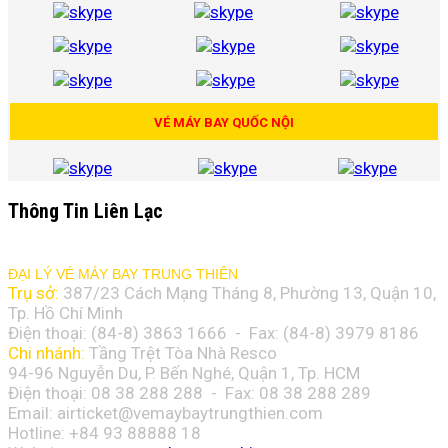
VÉ MÁY BAY QUỐC NỘI
Thông Tin Liên Lạc
ĐẠI LÝ VÉ MÁY BAY TRUNG THIÊN
Trụ sở:
387/23 Cách Mạng Tháng 8, Phường 13, Quận 10,
Tp. Hồ Chí Minh
Điện thoại: (84-8)
3863 1666
- Fax: (84-8)
3979 8186
Chi nhánh:
Tầng Trệt Tòa Nhà Resco
94-96 Nguyễn Du, P. Bến Nghé, Quận 1, Tp. HCM
Điện thoại: 08 38 288 288 - Fax: 08
38 288 289
Email:
airticket@vemaybaytrungthien.com
Hotline: +84 93 88888 18