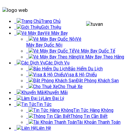
Trang Chủ
Giới Thiệu
Vé Máy Bay
Vé
Máy Bay Quốc Nội
Vé Máy Bay Quốc Tế
Vé Máy Bay Theo Hãng
Các Dịch Vụ
Bảo Hiểm Du Lịch
Visa & Hộ Chiếu
Đặt Phòng Khách Sạn
Cho Thuê Xe
Khuyến Mãi
Làm Đại Lý
Tin Tức
Tin Tức Hàng Không
Thông Tin Cần Biết
Tài Khoản Thanh Toán
Liên Hệ