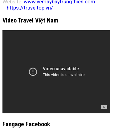
Website:
www.vemaybaytrungthien.com
-
https://traveltop.vn/
Video Travel Việt Nam
Fangage Facebook