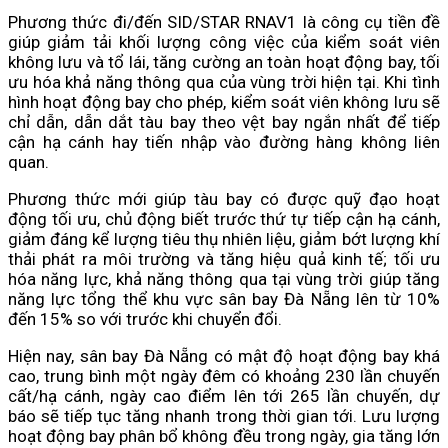
Phương thức đi/đến SID/STAR RNAV1 là công cụ tiền đề
giúp giảm tải khối lượng công việc của kiểm soát viên
không lưu và tổ lái, tăng cường an toàn hoạt động bay, tối
ưu hóa khả năng thông qua của vùng trời hiện tại. Khi tình
hình hoạt động bay cho phép, kiểm soát viên không lưu sẽ
chỉ dẫn, dẫn dắt tàu bay theo vệt bay ngắn nhất để tiếp
cận hạ cánh hay tiến nhập vào đường hàng không liên
quan.
Phương thức mới giúp tàu bay có được quỹ đạo hoạt
động tối ưu, chủ động biết trước thứ tự tiếp cận hạ cánh,
giảm đáng kể lượng tiêu thụ nhiên liệu, giảm bớt lượng khí
thải phát ra môi trường và tăng hiệu quả kinh tế; tối ưu
hóa năng lực, khả năng thông qua tại vùng trời giúp tăng
năng lực tổng thể khu vực sân bay Đà Nẵng lên từ 10%
đến 15% so với trước khi chuyển đổi.
Hiện nay, sân bay Đà Nẵng có mật độ hoạt động bay khá
cao, trung bình một ngày đêm có khoảng 230 lần chuyến
cất/hạ cánh, ngày cao điểm lên tới 265 lần chuyến, dự
báo sẽ tiếp tục tăng nhanh trong thời gian tới. Lưu lượng
hoạt động bay phân bổ không đều trong ngày, gia tăng lớn