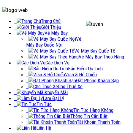
Trang Chủ
Giới Thiệu
Vé Máy Bay
Vé
Máy Bay Quốc Nội
Vé Máy Bay Quốc Tế
Vé Máy Bay Theo Hãng
Các Dịch Vụ
Bảo Hiểm Du Lịch
Visa & Hộ Chiếu
Đặt Phòng Khách Sạn
Cho Thuê Xe
Khuyến Mãi
Làm Đại Lý
Tin Tức
Tin Tức Hàng Không
Thông Tin Cần Biết
Tài Khoản Thanh Toán
Liên Hệ