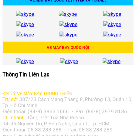
VÉ MÁY BAY QUỐC TẾ ( INTERNATIONAL )
VÉ MÁY BAY QUỐC NỘI
Thông Tin Liên Lạc
ĐẠI LÝ VÉ MÁY BAY TRUNG THIÊN
Trụ sở:
387/23 Cách Mạng Tháng 8, Phường 13, Quận 10,
Tp. Hồ Chí Minh
Điện thoại: (84-8)
3863 1666
- Fax: (84-8)
3979 8186
Chi nhánh:
Tầng Trệt Tòa Nhà Resco
94-96 Nguyễn Du, P. Bến Nghé, Quận 1, Tp. HCM
Điện thoại: 08 38 288 288 - Fax: 08
38 288 289
Email:
airticket@vemaybaytrungthien.com