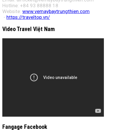
Hotline: +84 93 88888 18
Website:
www.vemaybaytrungthien.com
-
https://traveltop.vn/
Video Travel Việt Nam
Fangage Facebook