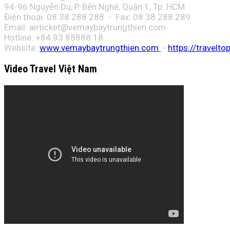
94-96 Nguyễn Du, P. Bến Nghé, Quận 1, Tp. HCM
Điện thoại: 08 38 288 288 - Fax: 08
38 288 289
Email:
airticket@vemaybaytrungthien.com
Hotline: +84 93 88888 18
Website:
www.vemaybaytrungthien.com
-
https://travelto
Video Travel Việt Nam