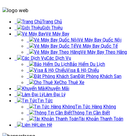
Trang Chủ
Giới Thiệu
Vé Máy Bay
Vé Máy Bay Quốc Nội
Vé Máy Bay Quốc Tế
Vé Máy Bay Theo Hãng
Các Dịch Vụ
Bảo Hiểm Du Lịch
Visa & Hộ Chiếu
Đặt Phòng Khách Sạn
Cho Thuê Xe
Khuyến Mãi
Làm Đại Lý
Tin Tức
Tin Tức Hàng Không
Thông Tin Cần Biết
Tài Khoản Thanh Toán
Liên Hệ