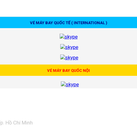
VÉ MÁY BAY QUỐC TẾ ( INTERNATIONAL )
VÉ MÁY BAY QUỐC NỘI
p. Hồ Chí Minh