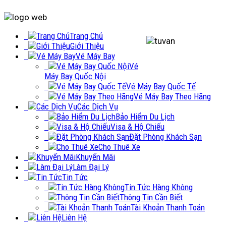
Trang Chủ
Giới Thiệu
Vé Máy Bay
Vé
Máy Bay Quốc Nội
Vé Máy Bay Quốc Tế
Vé Máy Bay Theo Hãng
Các Dịch Vụ
Bảo Hiểm Du Lịch
Visa & Hộ Chiếu
Đặt Phòng Khách Sạn
Cho Thuê Xe
Khuyến Mãi
Làm Đại Lý
Tin Tức
Tin Tức Hàng Không
Thông Tin Cần Biết
Tài Khoản Thanh Toán
Liên Hệ