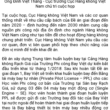
Ông Đinh Việt Thắng - Cục trưởng Cục Hàng không Việt
Nam chủ trì cuộc họp
Tại cuộc họp, Cục Hàng không Việt Nam và các cơ quan
thống nhất về nhu cầu cấp bách của Đề án giai đoạn đến
năm 2020 – định hướng đến năm 2030 nhằm cung cấp
nguồn phi công nội địa ổn định cho ngành Hàng không
Việt Nam cũng như tạo tiền đề cho hoạt động hàng không
chung phát triển. Cục Hàng không Việt Nam yêu cầu các
cơ quan, đơn vị liên quan phối hợp theo chức năng của
đơn vị mình để triển khai đề án.
Đề án xây dựng Trung tâm huấn luyện bay tại Cảng Hàng
không Rạch Giá của Trường Phi công Bay Việt dự kiến bắt
đầu triển khai từ tháng 1/2018. Sau khi hoàn tất Đề án
giai đoạn 1, Bay Việt sẽ triển khai huấn luyện bay đến Bằng
lái máy bay tư nhân (Private Pilot License – PPL) cho các
Học viên Phi công cơ bản của Trường tại Sân bay Rạch
Giá, sử dụng 03 đến 04 máy bay một động cơ (Single
Engine – SE). Học viên hoàn thành giai đoạn huấn luyện
PPL sẽ được gửi đi các Trường bay đối tác của Bay Việt
tại nước ngoài để hoàn thành hai giai đoạn huấn luyện tiếp
theo là Bay bằng thiết bị trên máy bay nhiều động cơ