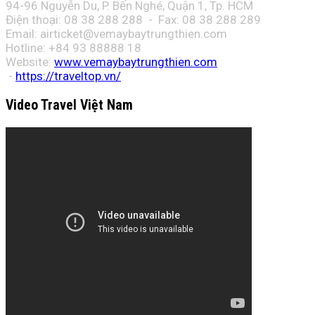
94-96 Nguyễn Du, P. Bến Nghé, Quận 1, Tp. HCM
Điện thoại: 08 38 288 288 - Fax: 08
38 288 289
Email:
airticket@vemaybaytrungthien.com
Hotline: +84 93 88888 18
Website:
www.vemaybaytrungthien.com
-
https://traveltop.vn/
Video Travel Việt Nam