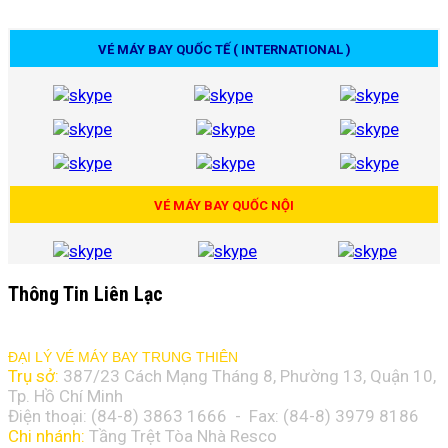
VÉ MÁY BAY QUỐC TẾ ( INTERNATIONAL )
VÉ MÁY BAY QUỐC NỘI
Thông Tin Liên Lạc
ĐẠI LÝ VÉ MÁY BAY TRUNG THIÊN
Trụ sở:
387/23 Cách Mạng Tháng 8, Phường 13, Quận 10,
Tp. Hồ Chí Minh
Điện thoại: (84-8)
3863 1666
- Fax: (84-8)
3979 8186
Chi nhánh:
Tầng Trệt Tòa Nhà Resco