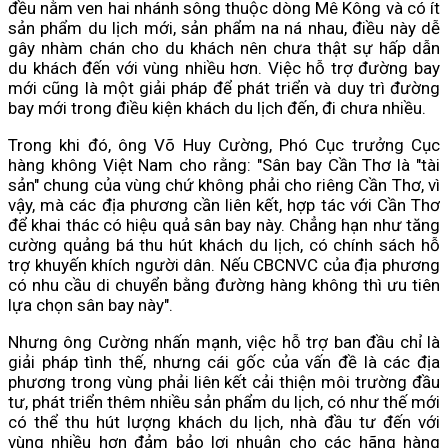
đều nằm ven hai nhánh sông thuộc dòng Mê Kông và có ít
sản phẩm du lịch mới, sản phẩm na ná nhau, điều này dễ
gây nhàm chán cho du khách nên chưa thật sự hấp dẫn
du khách đến với vùng nhiều hơn. Việc hỗ trợ đường bay
mới cũng là một giải pháp để phát triển và duy trì đường
bay mới trong điều kiện khách du lịch đến, đi chưa nhiều.
Trong khi đó, ông Võ Huy Cường, Phó Cục trưởng Cục
hàng không Việt Nam cho rằng: "Sân bay Cần Thơ là "tài
sản" chung của vùng chứ không phải cho riêng Cần Thơ, vì
vậy, mà các địa phương cần liên kết, hợp tác với Cần Thơ
để khai thác có hiệu quả sân bay này. Chẳng hạn như tăng
cường quảng bá thu hút khách du lịch, có chính sách hỗ
trợ khuyến khích người dân. Nếu CBCNVC của địa phương
có nhu cầu di chuyển bằng đường hàng không thì ưu tiên
lựa chọn sân bay này".
Nhưng ông Cường nhấn mạnh, việc hỗ trợ ban đầu chỉ là
giải pháp tình thế, nhưng cái gốc của vấn đề là các địa
phương trong vùng phải liên kết cải thiện môi trường đầu
tư, phát triển thêm nhiều sản phẩm du lịch, có như thế mới
có thể thu hút lượng khách du lịch, nhà đầu tư đến với
vùng nhiều hơn đảm bảo lợi nhuận cho các hãng hàng