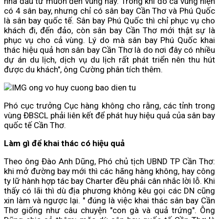
nhà đầu tư muốn đến vùng này. Trong khi đó cả vùng hiện
có 4 sân bay, nhưng chỉ có sân bay Cần Thơ và Phú Quốc
là sân bay quốc tế. Sân bay Phú Quốc thì chỉ phục vụ cho
khách đi, đến đảo, còn sân bay Cần Thơ mới thật sự là
phục vụ cho cả vùng. Lý do mà sân bay Phú Quốc khai
thác hiệu quả hơn sân bay Cần Thơ là do nơi đây có nhiều
dự án du lịch, dịch vụ du lịch rất phát triển nên thu hút
được du khách", ông Cường phân tích thêm.
Phó cục trưởng Cục hàng không cho rằng, các tỉnh trong
vùng ĐBSCL phải liên kết để phát huy hiệu quả của sân bay
quốc tế Cần Thơ.
Làm gì để khai thác có hiệu quả
Theo ông Đào Anh Dũng, Phó chủ tịch UBND TP Cần Thơ:
khi mở đường bay mới thì các hãng hàng không, hay công
ty lữ hành hợp tác bay Charter đều phải cân nhắc lời lỗ. Khi
thấy có lãi thì dù địa phương không kêu gọi các DN cũng
xin làm và ngược lại. " đúng là việc khai thác sân bay Cần
Thơ giống như câu chuyện "con gà và quả trứng". Ông