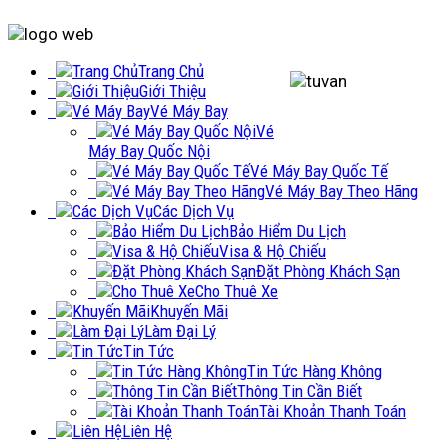
Trang Chủ
Giới Thiệu
Vé Máy Bay
Vé
Máy Bay Quốc Nội
Vé Máy Bay Quốc Tế
Vé Máy Bay Theo Hãng
Các Dịch Vụ
Bảo Hiểm Du Lịch
Visa & Hộ Chiếu
Đặt Phòng Khách Sạn
Cho Thuê Xe
Khuyến Mãi
Làm Đại Lý
Tin Tức
Tin Tức Hàng Không
Thông Tin Cần Biết
Tài Khoản Thanh Toán
Liên Hệ