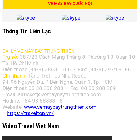
VÉ MÁY BAY QUỐC NỘI
Thông Tin Liên Lạc
ĐẠI LÝ VÉ MÁY BAY TRUNG THIÊN
Trụ sở:
387/23 Cách Mạng Tháng 8, Phường 13, Quận 10,
Tp. Hồ Chí Minh
Điện thoại: (84-8)
3863 1666
- Fax: (84-8)
3979 8186
Chi nhánh:
Tầng Trệt Tòa Nhà Resco
94-96 Nguyễn Du, P. Bến Nghé, Quận 1, Tp. HCM
Điện thoại: 08 38 288 288 - Fax: 08
38 288 289
Email:
airticket@vemaybaytrungthien.com
Hotline: +84 93 88888 18
Website:
www.vemaybaytrungthien.com
-
https://traveltop.vn/
Video Travel Việt Nam