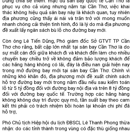
Dũng chia sẻ thêm: mặc dù sân bay quốc tế Cần Thơ là
phục vụ cho cả vùng nhưng nằm tại Cần Thơ, việc khai
thác không hiệu quả sân bay này là khách quan, tuy nhiên
địa phương cũng thấy ái nái và trăn trở với mong muốn
nhanh chóng cải thiện tình hình, đó là lý do mà địa phương
đề xuất lấy ngân sách bù lỗ cho đường bay mới.
Còn ông Lê Tiến Dũng, Phó giám đốc Sở GTVT TP Cần
Thơ cho rằng, bất cập lớn nhất tại sân bay Cần Thơ là do
sự mất cân đối giữa khách đi và khách đến làm cho nhiều
chuyến bay chiều trở về không đảm bảo lượng khách để
các hãng hàng không có lãi, đây là điều nan giải hiện nay
trong mở đường bay mới tại sân bay Cần Thơ. Chính vì
những khó khăn đó, địa phương mới đề xuất chính sách
hỗ trợ đường bay mới trong năm đầu nếu sau kiểm toán
lỗ từ 5 tỷ đồng đối với đường bay nội địa và trên 8 tỷ đồng
đối với đường bay quốc tế. Trường hợp các hãng hàng
không không duy trì được quy mô, tần suất bay theo cam
kết thì phải có trách nhiệm bồi hoàn lại khoản chi phí đã
hỗ trợ,
Phó Chủ tịch Hiệp hội du lịch ĐBSCL Lê Thanh Phong thừa
nhận: do các tỉnh thành trong vùng có đặc thù giống nhau