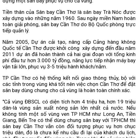
dựng một sân bay phục vụ cho cả vùng.
Tiền thân của Sân bay Cần Thơ là sân bay Trà Nóc được
xây dựng vào những năm 1960. Sau ngày miền Nam hoàn
toàn giải phóng, sân bay Cần Thơ do Bộ Quốc phòng trực
tiếp quản lý.
Năm 2005, Dự án cải tạo, nâng cấp Cảng hàng không
Quốc tế Cần Thơ được khởi công xây dựng đến đầu năm
2011 dự án đã hoàn thành cả hai giai đoạn với tổng kinh
phí đầu tư hơn 3.000 tỷ đồng, năng lực tiếp nhận máy bay
vận tải lớn, phục vụ 3-5 triệu hành khách/năm.
TP Cần Thơ có hệ thống kết nối giao thông thủy, bộ với
các tỉnh trong vùng khá tốt nên việc chọn Cần Thơ để đặt
sân bay dùng chung cho cả vùng là hoàn toàn chính xác.
"Cả vùng ĐBSCL có diện tích hơn 4 triệu ha, hơn 19 triệu
dân-là vùng sản xuất nông sản lớn nhất cả nước. Nếu
không tính một số vùng ven TP HCM như Long An, Tiền
Giang, Bến Tre có thể dùng chung sân bay với TP.HCM thì
sân bay Cần Thơ vẫn còn đối tượng phục vụ hơn chục
triệu dân, đó là chưa kể nhu cầu đi lại của khách du lịch,