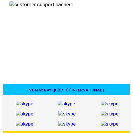
VÉ MÁY BAY QUỐC TẾ ( INTERNATIONAL )