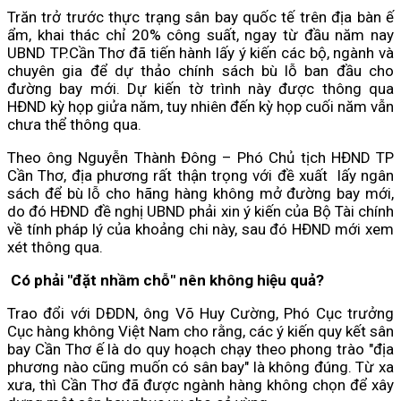
Trăn trở trước thực trạng sân bay quốc tế trên địa bàn ế
ẩm, khai thác chỉ 20% công suất, ngay từ đầu năm nay
UBND TP.Cần Thơ đã tiến hành lấy ý kiến các bộ, ngành và
chuyên gia để dự thảo chính sách bù lỗ ban đầu cho
đường bay mới. Dự kiến tờ trình này được thông qua
HĐND kỳ họp giửa năm, tuy nhiên đến kỳ họp cuối năm vẫn
chưa thể thông qua.
Theo ông Nguyễn Thành Đông – Phó Chủ tịch HĐND TP
Cần Thơ, địa phương rất thận trọng với đề xuất lấy ngân
sách để bù lỗ cho hãng hàng không mở đường bay mới,
do đó HĐND đề nghị UBND phải xin ý kiến của Bộ Tài chính
về tính pháp lý của khoảng chi này, sau đó HĐND mới xem
xét thông qua.
Có phải "đặt nhầm chỗ" nên không hiệu quả?
Trao đổi với DĐDN, ông Võ Huy Cường, Phó Cục trưởng
Cục hàng không Việt Nam cho rằng, các ý kiến quy kết sân
bay Cần Thơ ế là do quy hoạch chạy theo phong trào "địa
phương nào cũng muốn có sân bay" là không đúng. Từ xa
xưa, thì Cần Thơ đã được ngành hàng không chọn để xây