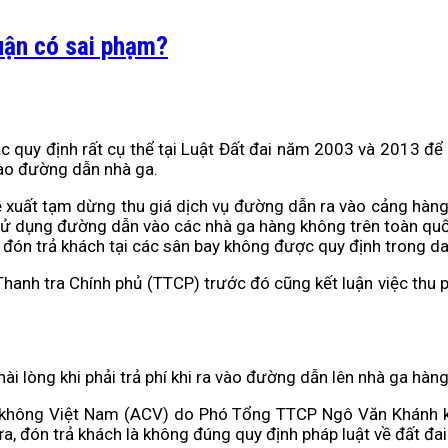
luận có sai phạm?
các quy định rất cụ thể tại Luật Đất đai năm 2003 và 2013
 vào đường dẫn nhà ga.
 xuất tạm dừng thu giá dịch vụ đường dẫn ra vào cảng hàn
sử dụng đường dẫn vào các nhà ga hàng không trên toàn quốc,
 đón trả khách tại các sân bay không được quy định trong d
nh tra Chính phủ (TTCP) trước đó cũng kết luận việc thu ph
ài lòng khi phải trả phí khi ra vào đường dẫn lên nhà ga hàn
g không Việt Nam (ACV) do Phó Tổng TTCP Ngô Văn Khánh ký
, đón trả khách là không đúng quy định pháp luật về đất đai