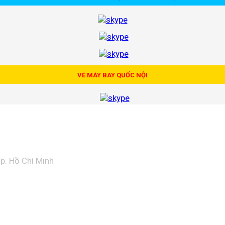
VÉ MÁY BAY QUỐC NỘI
p. Hồ Chí Minh