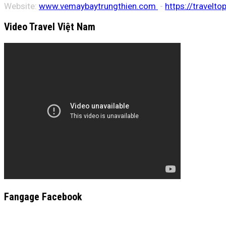
Website:
www.vemaybaytrungthien.com
-
https://travelto
Video Travel Việt Nam
Fangage Facebook