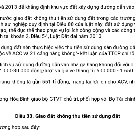
 và 2013 để khẳng định khu vực đất xây dựng đường dẫn vào 
à nước giao đất không thu tiền sử dụng đất trong các trườn
h sự nghiệp quy định tại Điều 88 của luật này; đất sử dụng v
o tạo, thể dục thể thao phục vụ lợi ích công cộng và các côn
h tại khoản 2, Điều 54, Luật Đất đai năm 2013.
 dụng đất nên thực hiệc việc thu tiền sử dụng sân đường dẫn
uộc về ACC và 21 cảng hàng không"- kết luận của TTCP chỉ rõ
 dịch vụ sử dụng đường dẫn vào nhà ga hàng không đối với ô t
 7.000-30.000 đồng/lượt và giá vé tháng từ 600.000 - 1.65
g không là gần 551 tỉ đồng, mang lại lợi ích cho ACV, như
ng Hòa Bình giao bộ GTVT chủ trì, phối hợp với Bộ Tài chính
Điều 33. Giao đất không thu tiền sử dụng đất
rường hợp sau đây: