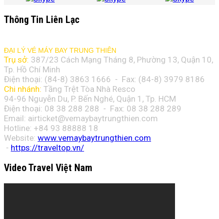
Thông Tin Liên Lạc
ĐẠI LÝ VÉ MÁY BAY TRUNG THIÊN
Trụ sở:
387/23 Cách Mạng Tháng 8, Phường 13, Quận 10,
Tp. Hồ Chí Minh
Điện thoại: (84-8)
3863 1666
- Fax: (84-8)
3979 8186
Chi nhánh:
Tầng Trệt Tòa Nhà Resco
94-96 Nguyễn Du, P. Bến Nghé, Quận 1, Tp. HCM
Điện thoại: 08 38 288 288 - Fax: 08
38 288 289
Email:
airticket@vemaybaytrungthien.com
Hotline: +84 93 88888 18
Website:
www.vemaybaytrungthien.com
-
https://traveltop.vn/
Video Travel Việt Nam