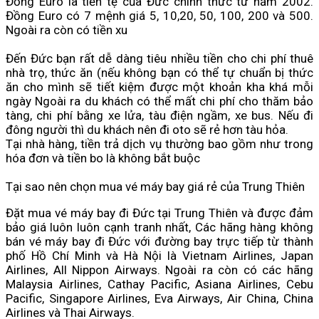
Đồng Euro là tiền tệ của Đức chính thức từ năm 2002.
Đồng Euro có 7 mệnh giá 5, 10,20, 50, 100, 200 và 500.
Ngoài ra còn có tiền xu
Đến Đức bạn rất dễ dàng tiêu nhiều tiền cho chi phí thuê
nhà trọ, thức ăn (nếu không bạn có thể tự chuẩn bị thức
ăn cho mình sẽ tiết kiệm được một khoản kha khá mỗi
ngày Ngoài ra du khách có thể mất chi phí cho thăm bảo
tàng, chi phí bằng xe lửa, tàu điện ngầm, xe bus. Nếu đi
đông người thì du khách nên đi oto sẽ rẻ hơn tàu hỏa.
Tại nhà hàng, tiền trả dịch vụ thường bao gồm như trong
hóa đơn và tiền bo là không bắt buộc
Tại sao nên chọn mua vé máy bay giá rẻ của Trung Thiên
Đặt mua vé máy bay đi Đức tại
Trung Thiên
và được đảm
bảo giá luôn luôn cạnh tranh nhất, Các hãng hàng không
bán vé máy bay đi Đức với đường bay trực tiếp từ thành
phố Hồ Chí Minh và Hà Nội là Vietnam Airlines, Japan
Airlines, All Nippon Airways. Ngoài ra còn có các hãng
Malaysia Airlines, Cathay Pacific, Asiana Airlines, Cebu
Pacific, Singapore Airlines, Eva Airways, Air China, China
Airlines và Thai Airways.