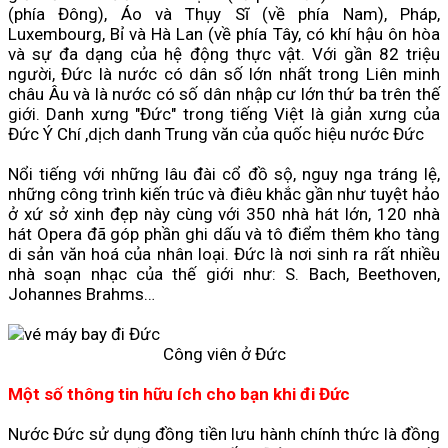
(phía Đông), Áo và Thụy Sĩ (về phía Nam), Pháp,
Luxembourg, Bỉ và Hà Lan (về phía Tây, có khí hậu ôn hòa
và sự đa dạng của hệ động thực vật. Với gần 82 triệu
người, Đức là nước có dân số lớn nhất trong Liên minh
châu Âu và là nước có số dân nhập cư lớn thứ ba trên thế
giới. Danh xưng "Đức" trong tiếng Việt là giản xưng của
Đức Ý Chí ,dịch danh Trung văn của quốc hiệu nước Đức
Nổi tiếng với những lâu đài cổ đồ sộ, nguy nga tráng lệ,
những công trình kiến trúc và điêu khắc gần như tuyệt hảo
ở xứ sở xinh đẹp này cùng với 350 nhà hát lớn, 120 nhà
hát Opera đã góp phần ghi dấu và tô điểm thêm kho tàng
di sản văn hoá của nhân loại. Đức là nơi sinh ra rất nhiều
nhà soạn nhạc của thế giới như: S. Bach, Beethoven,
Johannes Brahms…
Công viên ở Đức
Một số thông tin hữu ích cho bạn khi đi Đức
Nước Đức sử dụng đồng tiền lưu hành chính thức là đồng