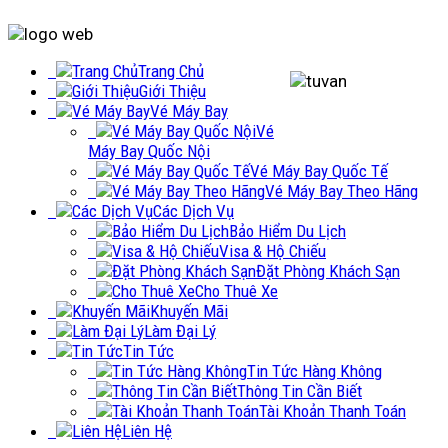
Trang Chủ
Giới Thiệu
Vé Máy Bay
Vé
Máy Bay Quốc Nội
Vé Máy Bay Quốc Tế
Vé Máy Bay Theo Hãng
Các Dịch Vụ
Bảo Hiểm Du Lịch
Visa & Hộ Chiếu
Đặt Phòng Khách Sạn
Cho Thuê Xe
Khuyến Mãi
Làm Đại Lý
Tin Tức
Tin Tức Hàng Không
Thông Tin Cần Biết
Tài Khoản Thanh Toán
Liên Hệ