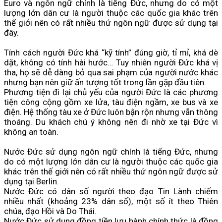
Euro và ngôn ngữ chính là tiếng Đức, nhưng do có một
lượng lớn dân cư là người thuộc các quốc gia khác trên
thế giới nên có rất nhiều thứ ngôn ngữ được sử dụng tại
đây.
Tính cách người Đức khá “kỹ tính” đúng giờ, tỉ mỉ, khá dè
dặt, không có tính hài hước… Tuy nhiên người Đức khá vị
tha, họ sẽ dễ dàng bỏ qua sai phạm của người nước khác
nhưng bạn nên giữ ấn tượng tốt trong lần gặp đầu tiên.
Phương tiện đi lại chủ yếu của người Đức là các phương
tiện công cộng gồm xe lửa, tàu điện ngầm, xe bus và xe
điện. Hệ thống tàu xe ở Đức luôn bận rộn nhưng vẫn thông
thoáng. Du khách chú ý không nên đi nhờ xe tại Đức vì
không an toàn.
Nước Đức sử dụng ngôn ngữ chính là tiếng Đức, nhưng
do có một lượng lớn dân cư là người thuộc các quốc gia
khác trên thế giới nên có rất nhiều thứ ngôn ngữ được sử
dụng tại Berlin.
Nước Đức có dân số người theo đạo Tin Lành chiếm
nhiều nhất (khoảng 23% dân số), một số ít theo Thiên
chúa, đạo Hồi và Do Thái.
Nước Đức sử dụng đồng tiền lưu hành chính thức là đồng