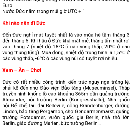
Euro.
Nước Đức nằm trong múi giờ UTC + 1.
Khi nào nên đi Đức
Đến Đức nghỉ mát tuyệt nhất là vào mùa hè tầm tháng 3
đến tháng 5. Khí hậu ở Đức khá mát mẻ, tháng ấm nhất rơi
vào tháng 7 (nhiệt độ 18ºC ở các vùng thấp, 20ºC ở các
vùng thung lũng). Mùa đông, nhiệt độ trung bình là 1,5ºC ở
các vùng thấp, -6ºC ở các vùng núi có tuyết rơi nhiều.
Xem – Ăn – Chơi
Đức có rất nhiều công trình kiến trúc nguy nga tráng lệ,
phải kể đến như Đảo viện Bảo tàng (Museuminsel), Tháp
truyền hình khổng lồ cao khoảng 365m gần quảng trường
Alexander, hội trường Berlin (Kongresshalle), Nhà quốc
hội Đế chế, lâu đài Bellevue, cổng Brandenburger, đường
Linden, bảo tàng Pergamon, chợ Gendarmenmarkt, quảng
trường Potsdamer, vườn quốc gia Berlin, nhà thờ lớn
Berlin, giáo đường Marien, bức tường Berlin...