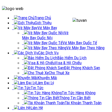
Trang Chủ
Giới Thiệu
Vé Máy Bay
Vé
Máy Bay Quốc Nội
Vé Máy Bay Quốc Tế
Vé Máy Bay Theo Hãng
Các Dịch Vụ
Bảo Hiểm Du Lịch
Visa & Hộ Chiếu
Đặt Phòng Khách Sạn
Cho Thuê Xe
Khuyến Mãi
Làm Đại Lý
Tin Tức
Tin Tức Hàng Không
Thông Tin Cần Biết
Tài Khoản Thanh Toán
Liên Hệ