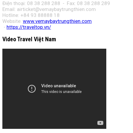
Điện thoại: 08 38 288 288 - Fax: 08
38 288 289
Email:
airticket@vemaybaytrungthien.com
Hotline: +84 93 88888 18
Website:
www.vemaybaytrungthien.com
-
https://traveltop.vn/
Video Travel Việt Nam