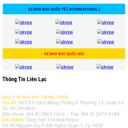
VÉ MÁY BAY QUỐC TẾ ( INTERNATIONAL )
VÉ MÁY BAY QUỐC NỘI
Thông Tin Liên Lạc
ĐẠI LÝ VÉ MÁY BAY TRUNG THIÊN
Trụ sở:
387/23 Cách Mạng Tháng 8, Phường 13, Quận 10,
Tp. Hồ Chí Minh
Điện thoại: (84-8)
3863 1666
- Fax: (84-8)
3979 8186
Chi nhánh:
Tầng Trệt Tòa Nhà Resco
94-96 Nguyễn Du, P. Bến Nghé, Quận 1, Tp. HCM